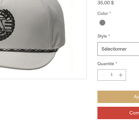
Prix
35,00 $
Color
*
Style
*
Sélectionner
Quantité
*
Aj
Com