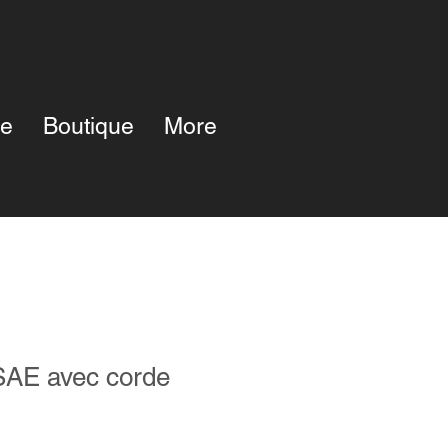
pe
Boutique
More
SAE avec corde